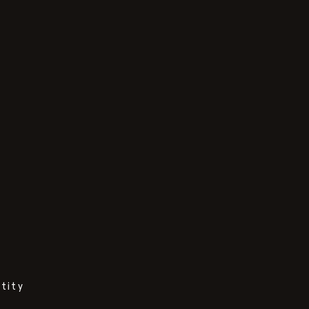
tity
tity